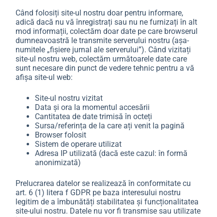
Când folosiți site-ul nostru doar pentru informare,
adică dacă nu vă înregistrați sau nu ne furnizați în alt
mod informații, colectăm doar date pe care browserul
dumneavoastră le transmite serverului nostru (așa-
numitele „fișiere jurnal ale serverului”). Când vizitați
site-ul nostru web, colectăm următoarele date care
sunt necesare din punct de vedere tehnic pentru a vă
afișa site-ul web:
Site-ul nostru vizitat
Data și ora la momentul accesării
Cantitatea de date trimisă în octeți
Sursa/referința de la care ați venit la pagină
Browser folosit
Sistem de operare utilizat
Adresa IP utilizată (dacă este cazul: în formă
anonimizată)
Prelucrarea datelor se realizează în conformitate cu
art. 6 (1) litera f GDPR pe baza interesului nostru
legitim de a îmbunătăți stabilitatea și funcționalitatea
site-ului nostru. Datele nu vor fi transmise sau utilizate