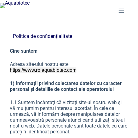
S
k
i
p
t
o
Politica de confidențialitate
c
o
Cine suntem
n
t
Adresa site-ului nostru este:
e
.
n
https://www.ro.aquabiotec.com
t
1) Informații privind colectarea datelor cu caracter
personal și detaliile de contact ale operatorului
1.1 Suntem încântați că vizitați site-ul nostru web și
vă mulțumim pentru interesul acordat. În cele ce
urmează, vă informăm despre manipularea datelor
dumneavoastră personale atunci când utilizați site-ul
nostru web. Datele personale sunt toate datele cu care
puteți fi identificat personal.