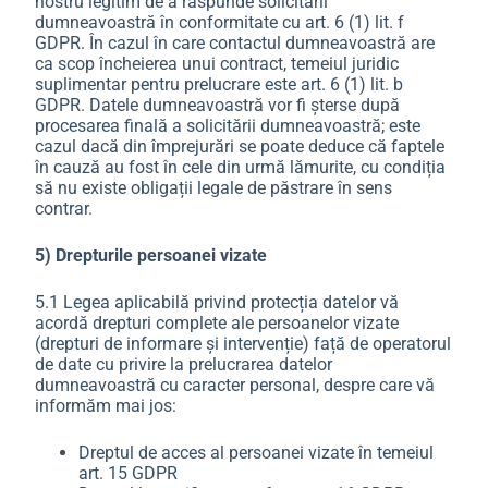
nostru legitim de a răspunde solicitării
dumneavoastră în conformitate cu art. 6 (1) lit. f
GDPR. În cazul în care contactul dumneavoastră are
ca scop încheierea unui contract, temeiul juridic
suplimentar pentru prelucrare este art. 6 (1) lit. b
GDPR. Datele dumneavoastră vor fi șterse după
procesarea finală a solicitării dumneavoastră; este
cazul dacă din împrejurări se poate deduce că faptele
în cauză au fost în cele din urmă lămurite, cu condiția
să nu existe obligații legale de păstrare în sens
contrar.
5) Drepturile persoanei vizate
5.1 Legea aplicabilă privind protecția datelor vă
acordă drepturi complete ale persoanelor vizate
(drepturi de informare și intervenție) față de operatorul
de date cu privire la prelucrarea datelor
dumneavoastră cu caracter personal, despre care vă
informăm mai jos:
Dreptul de acces al persoanei vizate în temeiul
art. 15 GDPR