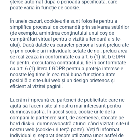
șterse automat după o perioadă specificată, care
poate varia în funcție de cookie.
În unele cazuri, cookie-urile sunt folosite pentru a
simplifica procesul de comandă prin salvarea setărilor
(de exemplu, amintirea conținutului unui coș de
cumpărături virtual pentru o vizită ulterioară a site-
ului). Dacă datele cu caracter personal sunt prelucrate
și prin cookie-uri individuale setate de noi, prelucrarea
se realizează în conformitate cu art. 6 (1) lit. b GDPR
fie pentru executarea contractului, fie în conformitate
cu art. 6 (1) litera f GDPR pentru a proteja interesele
noastre legitime în cea mai bună funcționalitate
posibilă a site-ului web și un design prietenos și
eficient al vizitei paginii.
Lucrăm împreună cu parteneri de publicitate care ne
ajută să facem site-ul nostru mai interesant pentru
dumneavoastră. În acest scop, cookie-urile de la
companiile partenere sunt, de asemenea, stocate pe
hard disk-ul dumneavoastră atunci când vizitați site-ul
nostru web (cookie-uri terță parte). Veți fi informat
individual și separat despre utilizarea unor astfel de