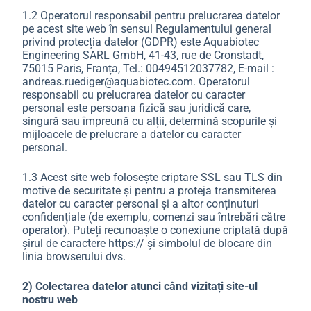
1.2 Operatorul responsabil pentru prelucrarea datelor
pe acest site web în sensul Regulamentului general
privind protecția datelor (GDPR) este Aquabiotec
Engineering SARL GmbH, 41-43, rue de Cronstadt,
75015 Paris, Franța, Tel.: 00494512037782, E-mail :
andreas.ruediger@aquabiotec.com. Operatorul
responsabil cu prelucrarea datelor cu caracter
personal este persoana fizică sau juridică care,
singură sau împreună cu alții, determină scopurile și
mijloacele de prelucrare a datelor cu caracter
personal.
1.3 Acest site web folosește criptare SSL sau TLS din
motive de securitate și pentru a proteja transmiterea
datelor cu caracter personal și a altor conținuturi
confidențiale (de exemplu, comenzi sau întrebări către
operator). Puteți recunoaște o conexiune criptată după
șirul de caractere https:// și simbolul de blocare din
linia browserului dvs.
2) Colectarea datelor atunci când vizitați site-ul
nostru web