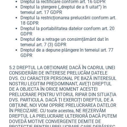
Dreptul la rectificare conform art. 16 GDPR
Dreptul la ștergere („dreptul de a fi uitat”) în
temeiul art. 17 GDPR
Dreptul la restricționarea prelucrării conform art.
18 GDPR
Dreptul la portabilitatea datelor conform art. 20
GDPR
Dreptul de a retrage un consimțământ dat în
temeiul art. 7 (3) GDPR
Dreptul de a depune plângere în temeiul art. 77
GDPR
5.2 DREPTUL LA OBȚIONARE DACĂ ÎN CADRUL UNEI
CONSIDERĂRI DE INTERESE PRELUCĂM DATELE
DVS. CU CARACTER PERSONAL PE BAZĂ INTERESUL
NOSTRU LEGITIM PREDOMINANT, AVEȚI DREPTUL
DE A OBJECTA ÎN ORICE MOMENT ACESTEI
PRELUCRARE PENTRU VITORUL RIPAR DIN SITUAȚIA
DVS. PARTICULA. DACĂ ȚI EXERCIȚI DREPTUL DE A
OBȚIUNE, NOI VOM OPRIRE PRELUCRAREA DATELOR
ÎN PRECIZARE. CU toate acestea, NE REZERVĂM
DREPTUL LA PRELUCRARE ULTERIORĂ DACĂ PUTEM
DOVEDĂ MOTIVE CONVERGENTE DEMITE DE
PROTECȚIE PENTRU PRELUCRARE CARE DEPĂȘESC