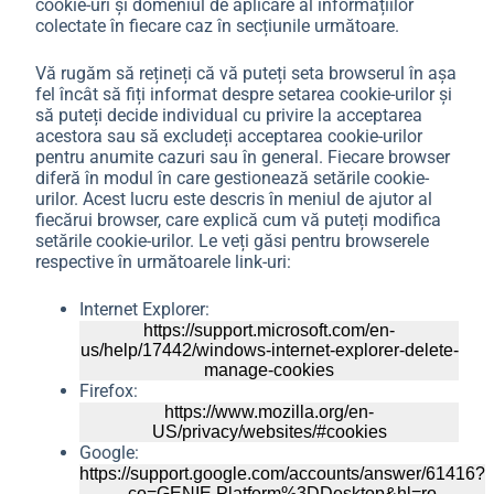
cookie-uri și domeniul de aplicare al informațiilor
colectate în fiecare caz în secțiunile următoare.
Vă rugăm să rețineți că vă puteți seta browserul în așa
fel încât să fiți informat despre setarea cookie-urilor și
să puteți decide individual cu privire la acceptarea
acestora sau să excludeți acceptarea cookie-urilor
pentru anumite cazuri sau în general. Fiecare browser
diferă în modul în care gestionează setările cookie-
urilor. Acest lucru este descris în meniul de ajutor al
fiecărui browser, care explică cum vă puteți modifica
setările cookie-urilor. Le veți găsi pentru browserele
respective în următoarele link-uri:
Internet Explorer:
https://support.microsoft.com/en-
us/help/17442/windows-internet-explorer-delete-
manage-cookies
Firefox:
https://www.mozilla.org/en-
US/privacy/websites/#cookies
Google:
https://support.google.com/accounts/answer/61416?
co=GENIE.Platform%3DDesktop&hl=ro