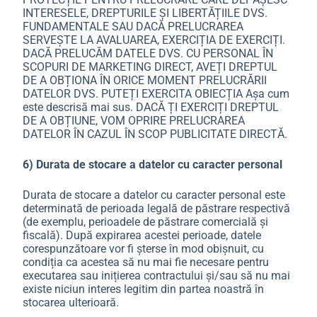
INTERESELE, DREPTURILE ȘI LIBERTĂȚIILE DVS.
FUNDAMENTALE SAU DACĂ PRELUCRAREA
SERVEȘTE LA AVALUAREA, EXERCIȚIA DE EXERCIȚI.
DACĂ PRELUCĂM DATELE DVS. CU PERSONAL ÎN
SCOPURI DE MARKETING DIRECT, AVEȚI DREPTUL
DE A OBȚIONA ÎN ORICE MOMENT PRELUCRĂRII
DATELOR DVS. PUTEȚI EXERCITA OBIECȚIA Așa cum
este descrisă mai sus. DACĂ ȚI EXERCIȚI DREPTUL
DE A OBȚIUNE, VOM OPRIRE PRELUCRAREA
DATELOR ÎN CAZUL ÎN SCOP PUBLICITATE DIRECTĂ.
6) Durata de stocare a datelor cu caracter personal
Durata de stocare a datelor cu caracter personal este
determinată de perioada legală de păstrare respectivă
(de exemplu, perioadele de păstrare comercială și
fiscală). După expirarea acestei perioade, datele
corespunzătoare vor fi șterse în mod obișnuit, cu
condiția ca acestea să nu mai fie necesare pentru
executarea sau inițierea contractului și/sau să nu mai
existe niciun interes legitim din partea noastră în
stocarea ulterioară.