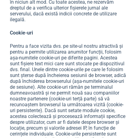
în niciun alt mod. Cu toate acestea, ne rezervăm
dreptul de a verifica ulterior fișierele jurnal ale
serverului, dacă există indicii concrete de utilizare
ilegală.
Cookie-uri
Pentru a face vizita dvs. pe site-ul nostru atractivă și
pentru a permite utilizarea anumitor funcții, folosim
așa-numitele cookie-uri pe diferite pagini. Acestea
sunt fișiere text mici care sunt stocate pe dispozitivul
dvs. final. Unele dintre cookie-urile pe care le folosim
sunt șterse după încheierea sesiunii de browser, adică
după închiderea browserului (așa-numitele cookie-uri
de sesiune). Alte cookie-uri rămân pe terminalul
dumneavoastră și ne permit nouă sau companiilor
noastre partenere (cookie-uri terță parte) să vă
recunoaștem browserul la următoarea vizită (cookie-
uri persistente). Dacă sunt setate module cookie,
acestea colectează și procesează informații specifice
despre utilizator, cum ar fi datele despre browser și
locație, precum și valorile adresei IP, în funcție de
cerințele individuale. Cookie-urile persistente sunt